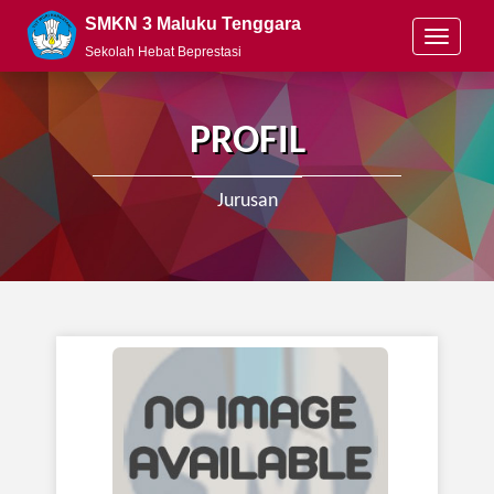
SMKN 3 Maluku Tenggara
T
Sekolah Hebat Beprestasi
o
g
g
l
PROFIL
e
n
a
Jurusan
v
i
g
a
t
i
o
n