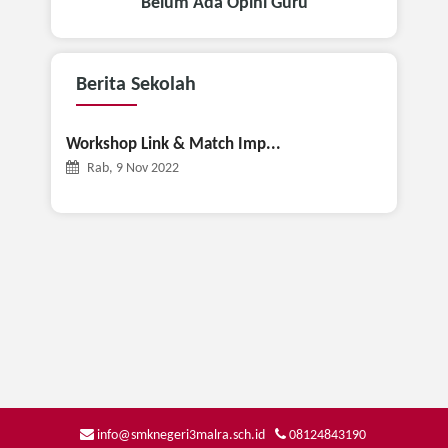
Belum Ada Opini Guru
Berita
Sekolah
Workshop Link & Match Imp...
Rab, 9 Nov 2022
info@smknegeri3malra.sch.id
08124843190