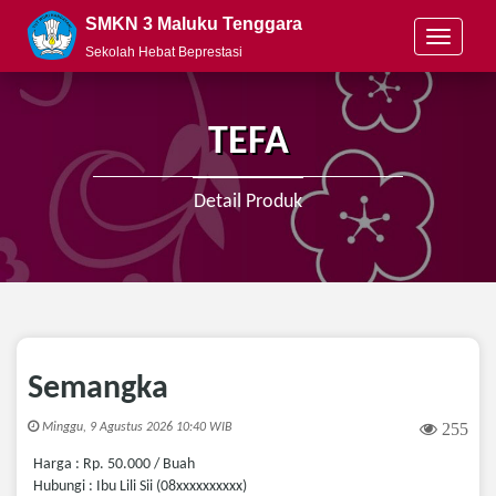
SMKN 3 Maluku Tenggara
T
Sekolah Hebat Beprestasi
o
g
g
l
TEFA
e
n
a
Detail Produk
v
i
g
a
t
i
o
n
Semangka
255
Minggu, 9 Agustus 2026 10:40 WIB
Harga : Rp. 50.000 / Buah
Hubungi : Ibu Lili Sii (08xxxxxxxxxx)